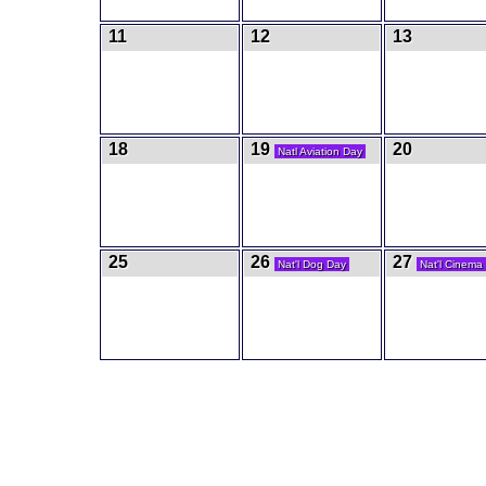
11
12
13
18
19
20
Natl Aviation Day
25
26
27
Nat'l Dog Day
Nat'l Cinema